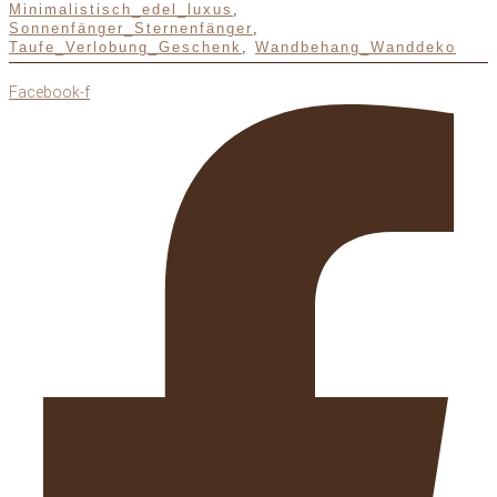
Minimalistisch_edel_luxus
,
Sonnenfänger_Sternenfänger
,
Taufe_Verlobung_Geschenk
,
Wandbehang_Wanddeko
Facebook-f