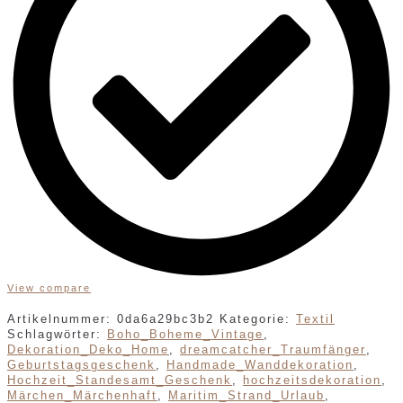
View compare
Artikelnummer:
0da6a29bc3b2
Kategorie:
Textil
Schlagwörter:
Boho_Boheme_Vintage
,
Dekoration_Deko_Home
,
dreamcatcher_Traumfänger
,
Geburtstagsgeschenk
,
Handmade_Wanddekoration
,
Hochzeit_Standesamt_Geschenk
,
hochzeitsdekoration
,
Märchen_Märchenhaft
,
Maritim_Strand_Urlaub
,