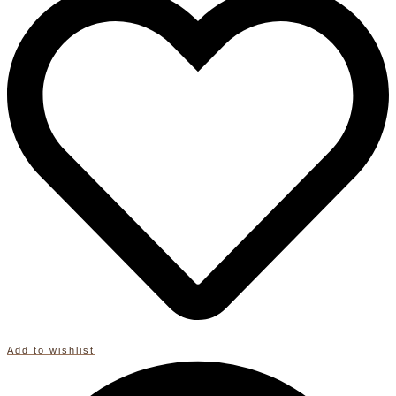
/
BOHO
Hochzeit
/
Dekoration
/
Baumwolle
Oeko-
Tex
&
GRS
recycle
zertifiziert
dreamcatcher
Menge
Add to wishlist