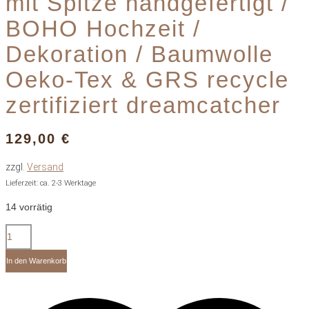
mit Spitze handgefertigt /
BOHO Hochzeit /
Dekoration / Baumwolle
Oeko-Tex & GRS recycle
zertifiziert dreamcatcher
129,00
€
zzgl.
Versand
Lieferzeit: ca. 2-3 Werktage
14 vorrätig
XXL
Luxus
Traumfänger
In den Warenkorb
mit
Spitze
handgefertigt