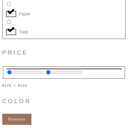
Papier
Textil
PRICE
$
129
—
$
129
COLOR
Remove