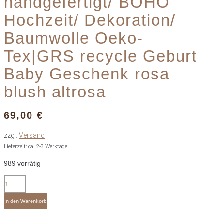
handgefertigt/ BOHO
Hochzeit/ Dekoration/
Baumwolle Oeko-
Tex|GRS recycle Geburt
Baby Geschenk rosa
blush altrosa
69,00
€
zzgl.
Versand
Lieferzeit: ca. 2-3 Werktage
989 vorrätig
S
Traumfänger
m.
In den Warenkorb
Spitze