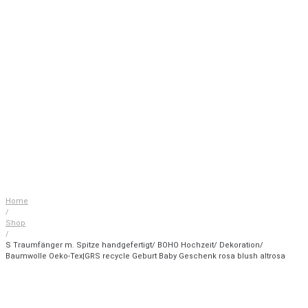
Home
/
Shop
/
S Traumfänger m. Spitze handgefertigt/ BOHO Hochzeit/ Dekoration/
Baumwolle Oeko-Tex|GRS recycle Geburt Baby Geschenk rosa blush altrosa