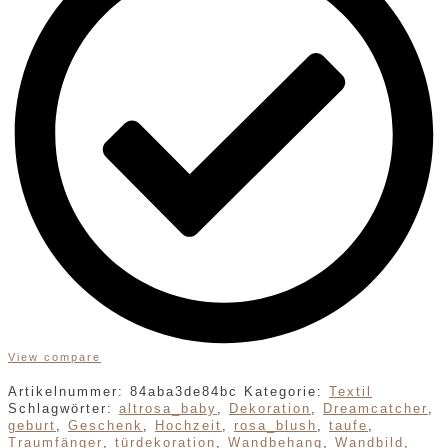
View compare
Artikelnummer:
84aba3de84bc
Kategorie:
Textil
Schlagwörter:
altrosa_baby
,
Dekoration
,
Dreamcatcher
,
geburt
,
Geschenk
,
Hochzeit
,
rosa_blush
,
taufe
,
Traumfänger
,
türdekoration
,
Wandbehang
,
Wandbild
,