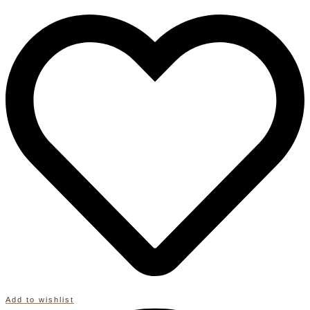
handgefertigt/
BOHO
Hochzeit/
Dekoration/
Baumwolle
Oeko-
Tex|GRS
recycle
Geburt
Baby
Geschenk
rosa
blush
altrosa
Menge
Add to wishlist