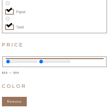
Papier
Textil
PRICE
$
69
—
$
69
COLOR
Remove