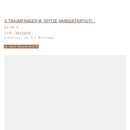
S TRAUMFÄNGER M. SPITZE HANDGEFERTIGT/...
69,00
€
zzgl.
Versand
Lieferzeit: ca. 2-3 Werktage
In den Warenkorb