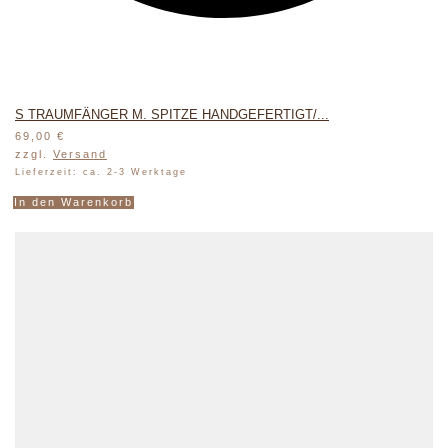
S TRAUMFÄNGER M. SPITZE HANDGEFERTIGT/...
69,00
€
zzgl.
Versand
Lieferzeit: ca. 2-3 Werktage
In den Warenkorb