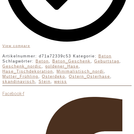
View compare
Artikelnummer:
d71a72339c53
Kategorie:
Beton
Schlagwörter:
Beton
,
Beton_Geschenk
,
Geburtstag
,
Geschenk_nordic
,
goldener_Hase
,
Hase_Tischdekoration
,
Minimalistisch_nordi
,
Mutter_Frühling
,
Osterdeko
,
Ostern_Osterhase
,
skandinavisch
,
Stein
,
weiss
Facebook-f