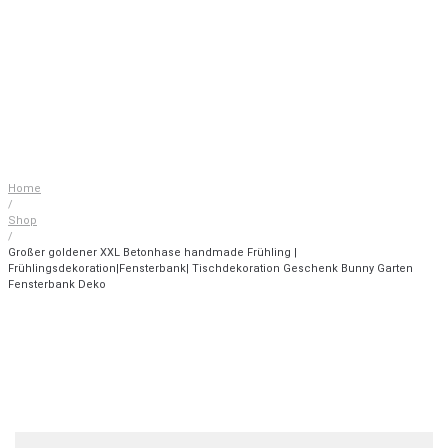
Home
/
Shop
/
Großer goldener XXL Betonhase handmade Frühling |
Frühlingsdekoration|Fensterbank| Tischdekoration Geschenk Bunny Garten
Fensterbank Deko