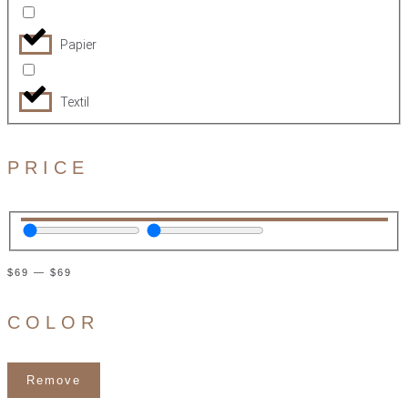
Papier
Textil
PRICE
$
69
—
$
69
COLOR
Remove