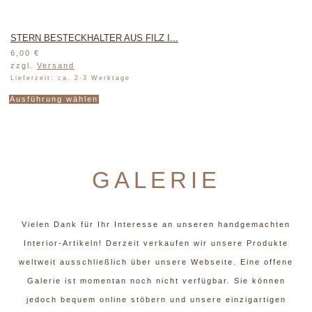
STERN BESTECKHALTER AUS FILZ I...
6,00
€
zzgl.
Versand
Lieferzeit: ca. 2-3 Werktage
Dieses
Ausführung wählen
Produkt
weist
mehrere
Varianten
GALERIE
auf.
Die
Optionen
können
Vielen Dank für Ihr Interesse an unseren handgemachten
auf
Interior-Artikeln! Derzeit verkaufen wir unsere Produkte
der
weltweit ausschließlich über unsere Webseite. Eine offene
Produktseite
gewählt
Galerie ist momentan noch nicht verfügbar. Sie können
werden
jedoch bequem online stöbern und unsere einzigartigen