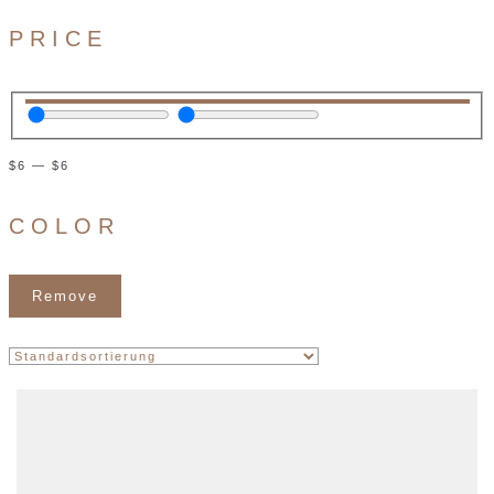
PRICE
$
6
—
$
6
COLOR
Remove