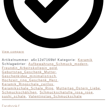
View compare
Artikelnummer:
a6c12d7169bf
Kategorie:
Keramik
Schlagwörter:
Aufbewahrung_Schmuck_modern
,
Freundin_Arbeitskollegin_gold
,
Geburtstag_Geschenk_Mutter
,
Geschenkidee_minimalistisch
,
Hochzeit_ring_Geschenk_Herz
,
Keramik_Ringschale_zeitlos
,
Keramikschale_Schale_Ring
,
Muttertag_Ostern_Liebe
,
Schmuckschälchen
,
Schmuckschatulle_rosa_rose
,
sushi_schale
,
Valentinstag_Schmuckschale
Facebook-f