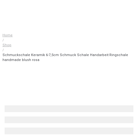
Home
/
Shop
/
Schmuckschale Keramik 6-7,5cm Schmuck Schale Handarbeit Ringschale
handmade blush rosa