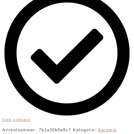
View compare
Artikelnummer:
7b1a30b0e8c7
Kategorie:
Keramik