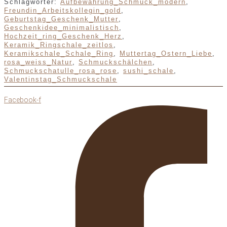
Schlagwörter:
Aufbewahrung_Schmuck_modern
,
Freundin_Arbeitskollegin_gold
,
Geburtstag_Geschenk_Mutter
,
Geschenkidee_minimalistisch
,
Hochzeit_ring_Geschenk_Herz
,
Keramik_Ringschale_zeitlos
,
Keramikschale_Schale_Ring
,
Muttertag_Ostern_Liebe
,
rosa_weiss_Natur
,
Schmuckschälchen
,
Schmuckschatulle_rosa_rose
,
sushi_schale
,
Valentinstag_Schmuckschale
Facebook-f