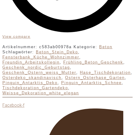
View compare
Artikelnummer:
c583ab00978a
Kategorie:
Beton
Schlagwörter:
Beton_Stein_Deko
,
Fensterbank_Küche_Wohnzimmer
,
Freundin_Arbeitskollegin
,
Frühling_Beton_Geschenk
,
Geschenk_nordic_Geburtstag
,
Geschenk_Ostern_weiss_Mutter
,
Hase_Tischdekoration
,
Osterdeko_skandinavisch
,
Ostern_Osterhase_Garten
,
Pinguin_Antarktis_Deko
,
Pinguin_Antarktis_Schnee
,
Tischdekoration_Gartendeko
,
Weisse_Dekoration_white_elegan
Facebook-f