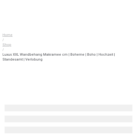
Home
/
Shop
/
Luxus XXL Wandbehang Makramee cm | Boheme | Boho | Hochzeit |
Standesamt | Verlobung