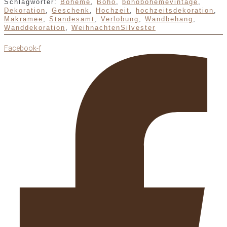
Schlagwörter:
Boheme
,
Boho
,
bohobohemevintage
,
Dekoration
,
Geschenk
,
Hochzeit
,
hochzeitsdekoration
,
Makramee
,
Standesamt
,
Verlobung
,
Wandbehang
,
Wanddekoration
,
WeihnachtenSilvester
Facebook-f