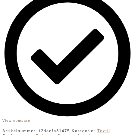
View compare
Artikelnummer:
f2dacfa31475
Kategorie:
Textil