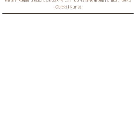
Keramikteller Gesicht ca 32×19 cm 100% Handarbeit I Unikat I Deko
Objekt I Kunst