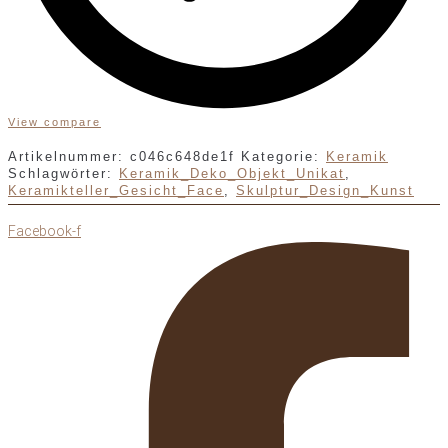
View compare
Artikelnummer:
c046c648de1f
Kategorie:
Keramik
Schlagwörter:
Keramik_Deko_Objekt_Unikat
,
Keramikteller_Gesicht_Face
,
Skulptur_Design_Kunst
Facebook-f