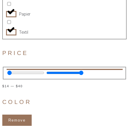
Papier
Textil
PRICE
$
14
—
$
40
COLOR
Remove