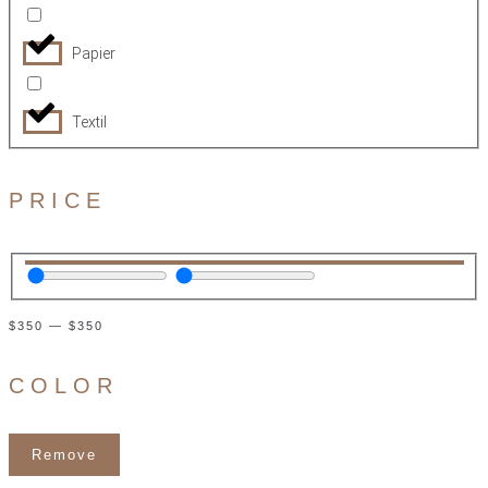
Papier
Textil
PRICE
$
350
—
$
350
COLOR
Remove