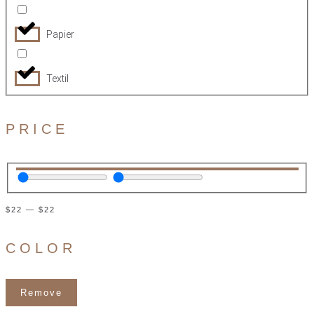
Papier
Textil
PRICE
$
22
—
$
22
COLOR
Remove