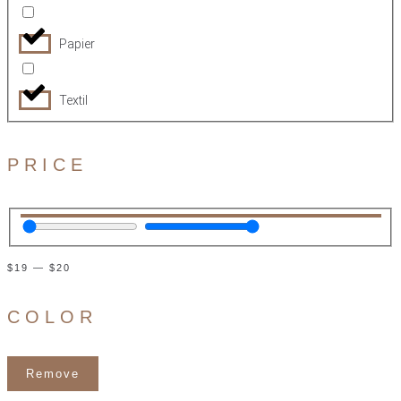
Papier
Textil
PRICE
$
19
—
$
20
COLOR
Remove