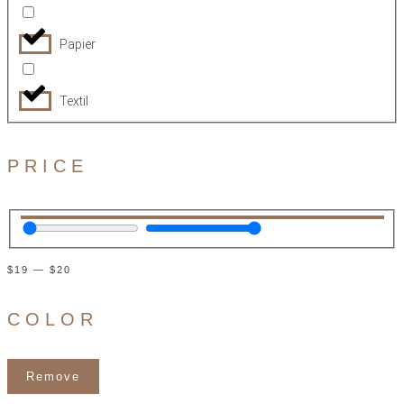
Papier
Textil
PRICE
$
19
—
$
20
COLOR
Remove