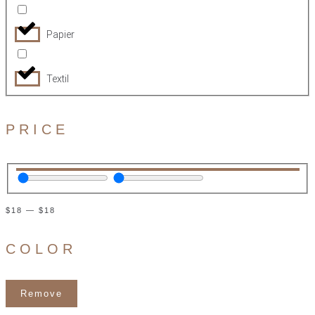
Papier
Textil
PRICE
$
18
—
$
18
COLOR
Remove