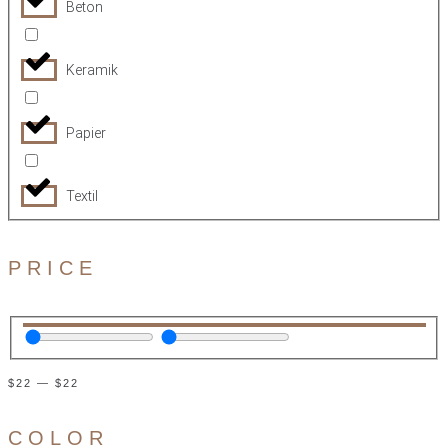
Beton
Keramik
Papier
Textil
PRICE
$
22
—
$
22
COLOR