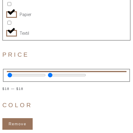
Papier
Textil
PRICE
$
18
—
$
18
COLOR
Remove