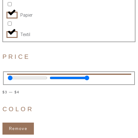
Papier
Textil
PRICE
$
3
—
$
4
COLOR
Remove