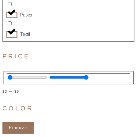
Papier
Textil
PRICE
$
3
—
$
8
COLOR
Remove