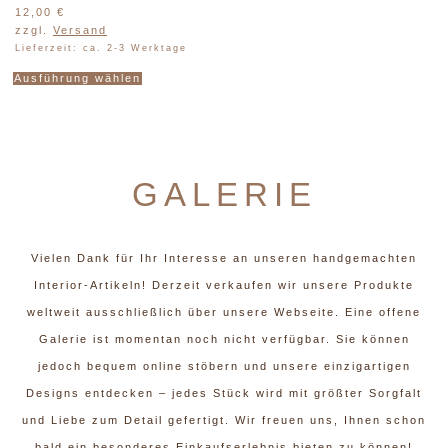
12,00
€
zzgl.
Versand
Lieferzeit: ca. 2-3 Werktage
Dieses
Ausführung wählen
Produkt
weist
mehrere
Varianten
GALERIE
auf.
Die
Optionen
können
Vielen Dank für Ihr Interesse an unseren handgemachten
auf
Interior-Artikeln! Derzeit verkaufen wir unsere Produkte
der
weltweit ausschließlich über unsere Webseite. Eine offene
Produktseite
gewählt
Galerie ist momentan noch nicht verfügbar. Sie können
werden
jedoch bequem online stöbern und unsere einzigartigen
Designs entdecken – jedes Stück wird mit größter Sorgfalt
und Liebe zum Detail gefertigt. Wir freuen uns, Ihnen schon
bald ein besonderes Einkaufserlebnis bieten zu können!