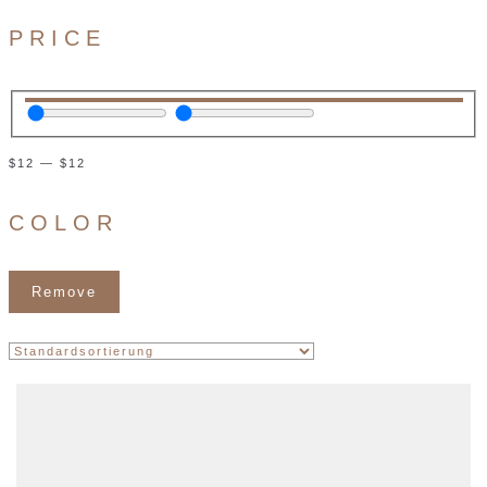
PRICE
$
12
—
$
12
COLOR
Remove